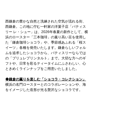
西鎌倉の豊かな自然と洗練された空気が流れる街、
西鎌倉。この地に佇む一軒家の洋菓子店「パティス
リー レ・シュー」は、2026年春夏の新作として、横
浜のロースター「三本珈琲」の薫り高い豆を使用し
た「鎌倉珈琲ショコラ」や、季節感あふれる「桜ス
イーツ」各種を発売いたします。鎌倉らしいフォル
ムを追求したショコラから、パティスリーならでは
の「ブリュレプリンタルト」まで。大切な方へのギ
フトや、日常を彩るティータイムにふさわしい、心
ときめくラインナップをご用意いたしました。
◆鎌倉の薫りを楽しむ「ショコラ・コレクション」
横浜の名門ロースターとのコラボレーションや、海
をイメージした造形が光る贅沢なショコラです。