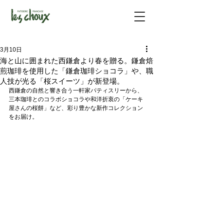
3月10日
海と山に囲まれた西鎌倉より春を贈る。鎌倉焙
煎珈琲を使用した「鎌倉珈琲ショコラ」や、職
人技が光る「桜スイーツ」が新登場。
西鎌倉の自然と響き合う一軒家パティスリーから、
三本珈琲とのコラボショコラや和洋折衷の「ケーキ
屋さんの桜餅」など、彩り豊かな新作コレクション
をお届け。