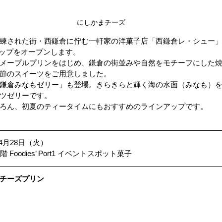
にしかまチーズ
練された街・西鎌倉に佇む一軒家の洋菓子店「西鎌倉レ・シュー
ョップをオープンします。
メープルプリンをはじめ、鎌倉の街並みや自然をモチーフにした
節のスイーツをご用意しました。
鎌倉みなもゼリー」も登場。きらきらと輝く海の水面（みなも）
ツゼリーです。
ろん、初夏のティータイムにもおすすめのラインアップです。
4月28日（火）
 Foodies’ Port1 イベントスポット菓子
チーズプリン