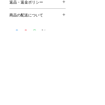
返品・返金ポリシー
ズ、素材、取扱説明に加え、商品の特
徴やおすすめのポイントなどを説明し
返品・返金ポリシーを入力してくださ
ましょう。
商品の配送について
い。顧客が商品に満足しなかった場合
や、不備があった場合に行う手続きの
配送地域、料金、所要時間、梱包な
手順などを説明しましょう。内容を明
ど、商品の配送に関する情報を入力し
確にすることで顧客からの信頼を獲得
てください。配送情報を明確にするこ
し、安心して商品を購入していただけ
とで顧客からの信頼を獲得し、安心し
ます。
て商品を購入していただけます。
Patisserie Francaise
​西鎌倉 レ・シュー
〒248-0035 神奈川県鎌倉市西鎌倉1-1-10（駐
車場完備）
TEL :
0467-31-5288
/ 営業時間 : 10:00～
18:00 / 定休日 : 水曜日
WEB予約