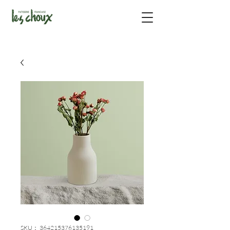
SKU： 364215376135191