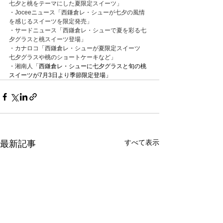
七夕と桃をテーマにした夏限定スイーツ」
・
Joceeニュース
「
西鎌倉レ・シューが七夕の風情
を感じるスイーツを限定発売」
・
サードニュース
「
西鎌倉レ・シューで夏を彩る七
夕グラスと桃スイーツ登場」
・
カナロコ
「
西鎌倉レ・シューが夏限定スイーツ　
七夕グラスや桃のショートケーキなど」
・
湘南人
「
西鎌倉レ・シューに七夕グラスと旬の桃
スイーツが7月3日より季節限定登場」
すべて表示
最新記事